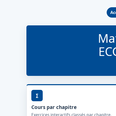
Ac
Ma
ECG
∑
Cours par chapitre
Exercices interactifs classés par chapitre.